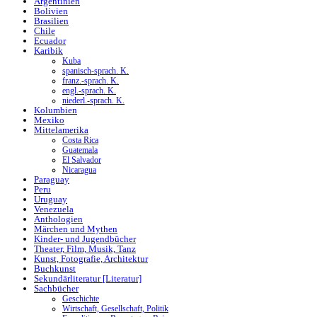
Argentinien
Bolivien
Brasilien
Chile
Ecuador
Karibik
Kuba
spanisch-sprach. K.
franz.-sprach. K.
engl.-sprach. K.
niederl.-sprach. K.
Kolumbien
Mexiko
Mittelamerika
Costa Rica
Guatemala
El Salvador
Nicaragua
Paraguay
Peru
Uruguay
Venezuela
Anthologien
Märchen und Mythen
Kinder- und Jugendbücher
Theater, Film, Musik, Tanz
Kunst, Fotografie, Architektur
Buchkunst
Sekundärliteratur [Literatur]
Sachbücher
Geschichte
Wirtschaft, Gesellschaft, Politik