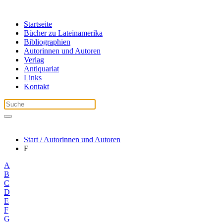
Startseite
Bücher zu Lateinamerika
Bibliographien
Autorinnen und Autoren
Verlag
Antiquariat
Links
Kontakt
Start / Autorinnen und Autoren
F
A
B
C
D
E
F
G