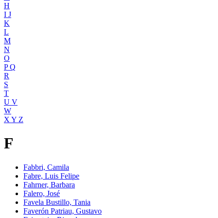
H
I J
K
L
M
N
O
P Q
R
S
T
U V
W
X Y Z
F
Fabbri, Camila
Fabre, Luis Felipe
Fahrner, Barbara
Falero, José
Favela Bustillo, Tania
Faverón Patriau, Gustavo