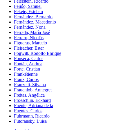
Feierstein, Ricardo
Feijóo, Samuel
Fekete, Esteban
Fernández, Bernardo
Fernández, Macedonio
Fernández, Nona
Ferrada, María José
Ferraro, Nicolás
Figueras, Marcelo
Fleisacher, Ester
Fogwill, Rodolfo Enrique
Fonseca, Carlos
Fontán, Andrea
Forte, Cristian
Frankétienne
Franz, Carlos
Franzetti, Silvana
Frauenlob, Annegret
Freitas, Angélica
Froeschlin, Eckhard
Fuente, Adriana de la
Fuentes, Carlos
Fuhrmann, Ricardo
Futoransky, Luisa