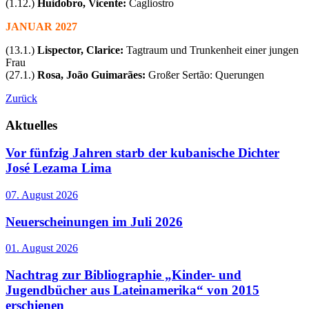
(1.12.)
Huidobro, Vicente:
Cagliostro
JANUAR 2027
(13.1.)
Lispector, Clarice:
Tagtraum und Trunkenheit einer jungen
Frau
(27.1.)
Rosa, João Guimarães:
Großer Sertão: Querungen
Zurück
Aktuelles
Vor fünfzig Jahren starb der kubanische Dichter
José Lezama Lima
07. August 2026
Neuerscheinungen im Juli 2026
01. August 2026
Nachtrag zur Bibliographie „Kinder- und
Jugendbücher aus Lateinamerika“ von 2015
erschienen