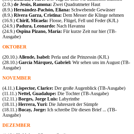
(2.9.)
de Jesús, Ramona:
Zwei Quadratmeter Haut
(8.9.)
Hernández-Pachón, Eliana:
Schwebende Gewässer
(8.9.)
Rivera Garza, Cristina:
Dem Messer die Klinge nehmen
(16.9.)
Chirif, Micaela:
Flosse, Flügel, Fell und Feder (KJL)
(24.9.)
Padura, Leonardo:
Nach Havanna
(24.9.)
Ospina Pizano, María:
Für kurze Zeit nur hier
(TB-
Ausgabe)
OKTOBER
(20.10.)
Allende, Isabel:
Perla und die Prinzessin
(KJL)
(28.10.)
García Márquez, Gabriel:
Wir sehen uns im August (TB-
Ausgabe)
NOVEMBER
(4.11.)
Lispector, Clarice:
Der große Augenblick (TB-Ausgabe)
(11.11.)
Nettel, Guadalupe:
Die Tochter
(TB-Ausgabe)
(12.11.)
Borges, Jorge Luis:
Labyrinthe
(18.11.)
Herrera, Yuri:
Die Jahreszeit der Sümpfe
(18.11.)
Bucay, Jorge:
Ich schreibe Dir diesen Brief ...
(TB-
Ausgabe)
DEZEMBER