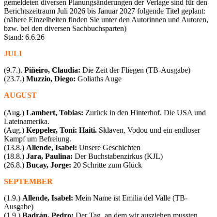
gemeldeten diversen Planungsänderungen der Verlage sind für den
Berichtszeitraum Juli 2026 bis Januar 2027 folgende Titel geplant:
(nähere Einzelheiten finden Sie unter den Autorinnen und Autoren,
bzw. bei den diversen Sachbuchsparten)
Stand: 6.6.26
JULI
(9.7.).
Piñeiro, Claudia:
Die Zeit der Fliegen (TB-Ausgabe)
(23.7.)
Muzzio, Diego:
Goliaths Auge
AUGUST
(Aug.)
Lambert, Tobias:
Zurück in den Hinterhof.
Die USA und
Lateinamerika.
(Aug.)
Keppeler, Toni: Haiti.
Sklaven, Vodou und ein endloser
Kampf um Befreiung.
(13.8.)
Allende, Isabel:
Unsere Geschichten
(18.8.)
Jara, Paulina:
Der Buchstabenzirkus (KJL)
(26.8.)
Bucay, Jorge:
20 Schritte zum Glück
SEPTEMBER
(1.9.)
Allende, Isabel:
Mein Name ist Emilia del Valle
(TB-
Ausgabe)
(1.9.)
Badrán, Pedro:
Der Tag, an dem wir ausziehen mussten