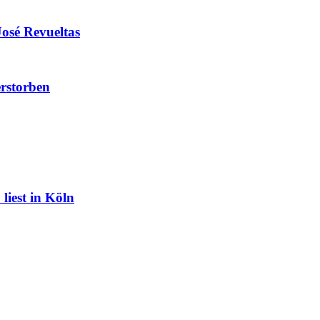
José Revueltas
erstorben
liest in Köln